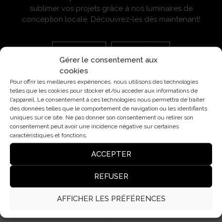
sublimer vos projets grâce à nos luminaires de
conception locale. Découvrez-les dès maintenant!
CATALOGUE
ACCÈS
Gérer le consentement aux
cookies
Pour offrir les meilleures expériences, nous utilisons des technologies
telles que les cookies pour stocker et/ou accéder aux informations de
l'appareil. Le consentement à ces technologies nous permettra de traiter
des données telles que le comportement de navigation ou les identifiants
uniques sur ce site. Ne pas donner son consentement ou retirer son
consentement peut avoir une incidence négative sur certaines
Pl. Cardona, 7, Bjs 2ª, 08006 Barcelona (Espagne)
caractéristiques et fonctions.
insolit@insolitbcn.com
ACCEPTER
+34 932 50 76 40
REFUSER
AFFICHER LES PRÉFÉRENCES
Blog
Avis juridique