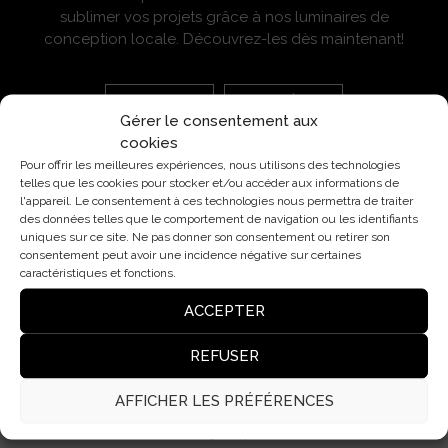
sublimer vos projets grâce à nos luminaires de
conception locale. Découvrez-les dès maintenant!
CATALOGUE
ACCÈS
Gérer le consentement aux
cookies
Pour offrir les meilleures expériences, nous utilisons des technologies
telles que les cookies pour stocker et/ou accéder aux informations de
l'appareil. Le consentement à ces technologies nous permettra de traiter
des données telles que le comportement de navigation ou les identifiants
uniques sur ce site. Ne pas donner son consentement ou retirer son
consentement peut avoir une incidence négative sur certaines
Pl. Cardona, 7, Bjs 2ª, 08006 Barcelona (Espagne)
caractéristiques et fonctions.
insolit@insolitbcn.com
ACCEPTER
+34 932 50 76 40
REFUSER
AFFICHER LES PRÉFÉRENCES
Blog
Avis juridique