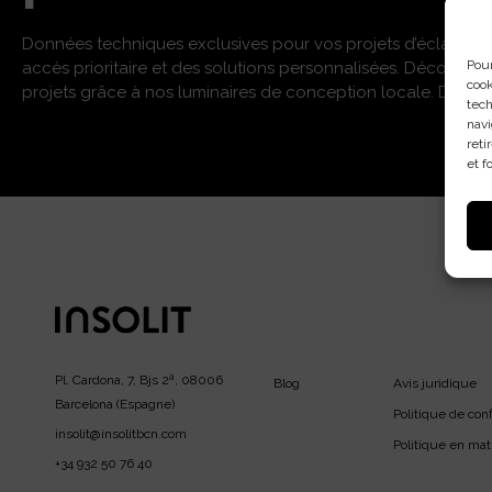
Données techniques exclusives pour vos projets d’éclairage
Pour
accès prioritaire et des solutions personnalisées. Découvr
cook
projets grâce à nos luminaires de conception locale. Décou
tech
navi
reti
et f
Pl. Cardona, 7, Bjs 2ª, 08006
Blog
Avis juridique
Barcelona (Espagne)
Politique de conf
insolit@insolitbcn.com
Politique en mat
+34 932 50 76 40