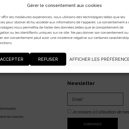
Gérer le consentement aux cookies
. Rejoignez-nous pour un
 offrir les meilleures expériences, nous utilisons des technologies telles que les
ez comment sublimer vos
ies pour stocker et/ou accéder aux informations de l'appareil. Le consentement à 
vrez-les dès maintenant!
nologies nous permettra de traiter des données telles que le comportement de
gation ou les identifiants uniques sur ce site. Ne pas donner son consentement ou
rer son consentement peut avoir une incidence négative sur certaines caractéristi
onctions.
ACCEPTER
REFUSER
AFFICHER LES PRÉFÉRENC
Newsletter
identialité
Je consens à l'utilisation de mes
ière de cookies
S'ABONNER