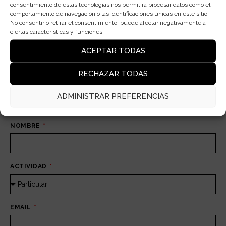
consentimiento de estas tecnologías nos permitirá procesar datos como el
comportamiento de navegación o las identificaciones únicas en este sitio.
novedades
No consentir o retirar el consentimiento, puede afectar negativamente a
ciertas características y funciones.
ACEPTAR TODAS
Suscríbete a nuestra newsletter y sé el
RECHAZAR TODAS
primero en descubrir nuevas colecciones,
tendencias de diseño y proyectos exclusivos
ADMINISTRAR PREFERENCIAS
de iluminación desde Barcelona.
NOMBRE
ACTIVIDAD
EMAIL