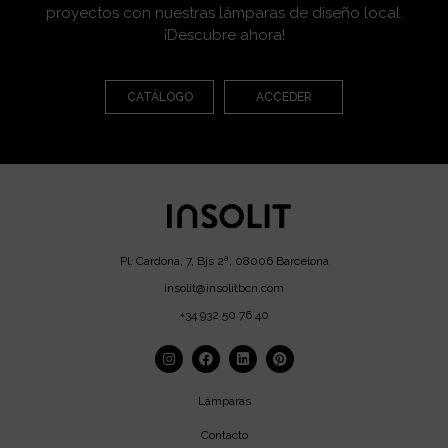
proyectos con nuestras lámparas de diseño local.
¡Descubre ahora!
CATÁLOGO
ACCEDER
Pl. Cardona, 7, Bjs 2ª, 08006 Barcelona
insolit@insolitbcn.com
+34 932 50 76 40
Lámparas
Contacto