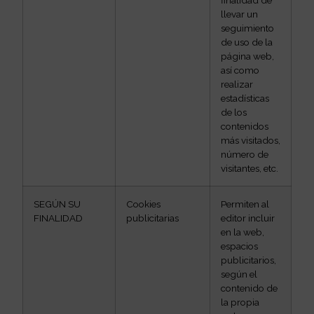
finalidad de
llevar un
seguimiento
de uso de la
página web,
así como
realizar
estadísticas
de los
contenidos
más visitados,
número de
visitantes, etc.
SEGÚN SU
Cookies
Permiten al
FINALIDAD
publicitarias
editor incluir
en la web,
espacios
publicitarios,
según el
contenido de
la propia