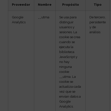
Proveedor
Nombre
Propósito
Tipo
Google
__utma
Se usa para
De tercero,
Analytics
distinguir
persistente
usuarios y
y de
sesiones. La
análisis
cookie se crea
cuando se
ejecuta la
biblioteca
JavaScript y
no hay
ninguna
cookie
__utma. La
cookie se
actualiza cada
vez que se
envían datos a
Google
Analytics.