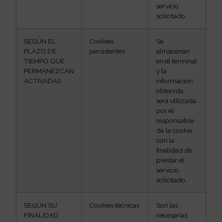
servicio
solicitado.
SEGÚN EL
Cookies
Se
PLAZO DE
persistentes
almacenan
TIEMPO QUE
en el terminal
PERMANEZCAN
y la
ACTIVADAS
información
obtenida,
será utilizada
por el
responsable
de la cookie
con la
finalidad de
prestar el
servicio
solicitado.
SEGÚN SU
Cookies técnicas
Son las
FINALIDAD
necesarias