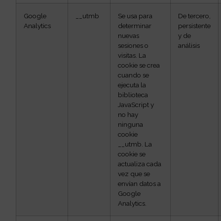
Google
__utmb
Se usa para
De tercero,
Analytics
determinar
persistente
nuevas
y de
sesiones o
análisis
visitas. La
cookie se crea
cuando se
ejecuta la
biblioteca
JavaScript y
no hay
ninguna
cookie
__utmb. La
cookie se
actualiza cada
vez que se
envían datos a
Google
Analytics.