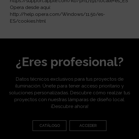
https://support.apple.com/kb/ph17191?locale=es_ES
Opera desde aquí:
http://help.opera.com/Windows/11.50/es-
ES/cookies.html
¿Eres profesional?
Datos técnicos exclusivos para tus proyectos de
iluminación. Únete para tener acceso prioritario y
soluciones personalizadas. Descubre cómo realzar tus
proyectos con nuestras lámparas de diseño local.
¡Descubre ahora!
CATÁLOGO
ACCEDER