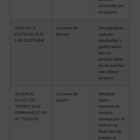
solicitado por
el usuario.
SEGÚN LA
Cookies de
Son aquellas
ENTIDAD QUE
tercero
que son
LAS GESTIONE
recabadas y
gestionadas
por un
tercero, estas
no se pueden
considerar
propias.
SEGÚN EL
Cookies de
Recaban
PLAZO DE
sesión
datos
TIEMPO QUE
mientras el
PERMANEZCAN
usuario
ACTIVADAS
navega por la
red con la
finalidad de
prestar el