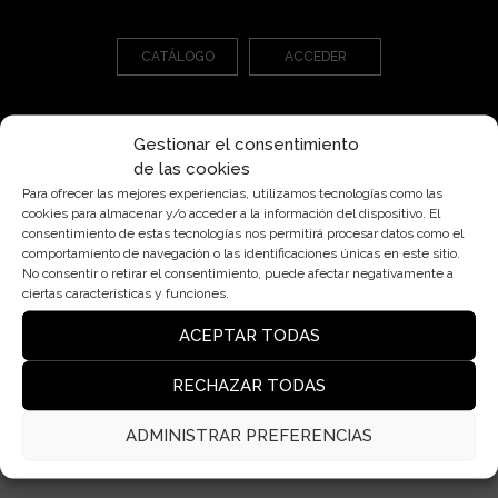
CATÁLOGO
ACCEDER
Gestionar el consentimiento
de las cookies
Para ofrecer las mejores experiencias, utilizamos tecnologías como las
cookies para almacenar y/o acceder a la información del dispositivo. El
consentimiento de estas tecnologías nos permitirá procesar datos como el
Pl. Cardona, 7, Bjs 2ª, 08006 Barcelona
comportamiento de navegación o las identificaciones únicas en este sitio.
insolit@insolitbcn.com
No consentir o retirar el consentimiento, puede afectar negativamente a
ciertas características y funciones.
+34 932 50 76 40
ACEPTAR TODAS
RECHAZAR TODAS
Lámparas
Contacto
ADMINISTRAR PREFERENCIAS
Blog