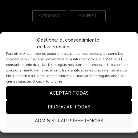
CATÁLOGO
ACCEDER
Gestionar el consentimiento
de las cookies
Para ofrecer las mejores experiencias, utilizamos tecnologías como las
cookies para almacenar y/o acceder a la información del dispositivo. El
consentimiento de estas tecnologías nos permitirá procesar datos como el
Pl. Cardona, 7, Bjs 2ª, 08006 Barcelona
comportamiento de navegación o las identificaciones únicas en este sitio.
insolit@insolitbcn.com
No consentir o retirar el consentimiento, puede afectar negativamente a
ciertas características y funciones.
+34 932 50 76 40
ACEPTAR TODAS
RECHAZAR TODAS
Lámparas
Contacto
ADMINISTRAR PREFERENCIAS
Blog