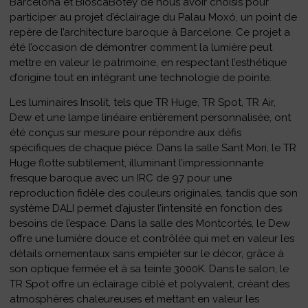
Barcelona et BioscaBotey de nous avoir choisis pour
participer au projet d’éclairage du Palau Moxó, un point de
repère de l’architecture baroque à Barcelone. Ce projet a
été l’occasion de démontrer comment la lumière peut
mettre en valeur le patrimoine, en respectant l’esthétique
d’origine tout en intégrant une technologie de pointe.
Les luminaires Insolit, tels que TR Huge, TR Spot, TR Air,
Dew et une lampe linéaire entièrement personnalisée, ont
été conçus sur mesure pour répondre aux défis
spécifiques de chaque pièce. Dans la salle Sant Mori, le TR
Huge flotte subtilement, illuminant l’impressionnante
fresque baroque avec un IRC de 97 pour une
reproduction fidèle des couleurs originales, tandis que son
système DALI permet d’ajuster l’intensité en fonction des
besoins de l’espace. Dans la salle des Montcortés, le Dew
offre une lumière douce et contrôlée qui met en valeur les
détails ornementaux sans empiéter sur le décor, grâce à
son optique fermée et à sa teinte 3000K. Dans le salon, le
TR Spot offre un éclairage ciblé et polyvalent, créant des
atmosphères chaleureuses et mettant en valeur les