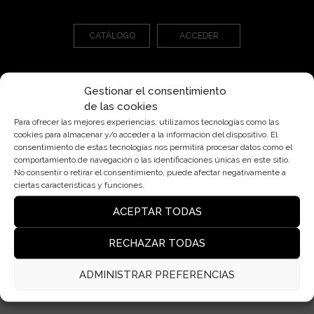
CATÁLOGO
ACCEDER
Gestionar el consentimiento
de las cookies
Para ofrecer las mejores experiencias, utilizamos tecnologías como las
cookies para almacenar y/o acceder a la información del dispositivo. El
consentimiento de estas tecnologías nos permitirá procesar datos como el
Pl. Cardona, 7, Bjs 2ª, 08006 Barcelona
comportamiento de navegación o las identificaciones únicas en este sitio.
insolit@insolitbcn.com
No consentir o retirar el consentimiento, puede afectar negativamente a
ciertas características y funciones.
+34 932 50 76 40
ACEPTAR TODAS
RECHAZAR TODAS
Lámparas
Contacto
ADMINISTRAR PREFERENCIAS
Blog