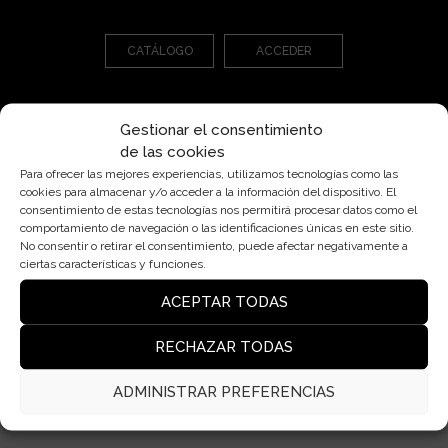
CATÁLOGO
ACCEDER
Gestionar el consentimiento
de las cookies
Para ofrecer las mejores experiencias, utilizamos tecnologías como las
cookies para almacenar y/o acceder a la información del dispositivo. El
consentimiento de estas tecnologías nos permitirá procesar datos como el
Pl. Cardona, 7, Bjs 2ª, 08006 Barcelona
comportamiento de navegación o las identificaciones únicas en este sitio.
insolit@insolitbcn.com
No consentir o retirar el consentimiento, puede afectar negativamente a
ciertas características y funciones.
+34 932 50 76 40
ACEPTAR TODAS
RECHAZAR TODAS
Lámparas
Contacto
ADMINISTRAR PREFERENCIAS
Blog