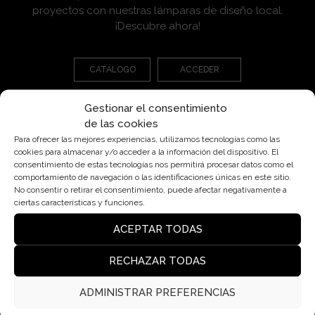
proyectos con nuestras lámparas de diseño local.
¡Descubre ahora!
CATÁLOGO
ACCEDER
Gestionar el consentimiento
de las cookies
Para ofrecer las mejores experiencias, utilizamos tecnologías como las
cookies para almacenar y/o acceder a la información del dispositivo. El
consentimiento de estas tecnologías nos permitirá procesar datos como el
comportamiento de navegación o las identificaciones únicas en este sitio.
Pl. Cardona, 7, Bjs 2ª, 08006 Barcelona
No consentir o retirar el consentimiento, puede afectar negativamente a
ciertas características y funciones.
insolit@insolitbcn.com
+34 932 50 76 40
ACEPTAR TODAS
RECHAZAR TODAS
Lámparas
ADMINISTRAR PREFERENCIAS
Contacto