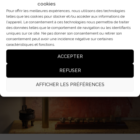
cookies
Pour offrir les meilleures expériences, nous utilisons des technologies
telles que les cookies pour stocker et/ou accéder aux informations de
l'appareil. Le consentement à ces technologies nous permettra de traiter
TÉLÉCHARGEMENTS
des données telles que le comportement de navigation ou les identifiants
uniques sur ce site. Ne pas donner son consentement ou retirer son
consentement peut avoir une incidence négative sur certaines
SPÉCIFICATIONS TECHNIQUES
MODÈLE 3D
caractéristiques et fonctions.
ACCEPTER
MODÈLE 2D
REFUSER
AFFICHER LES PRÉFÉRENCES