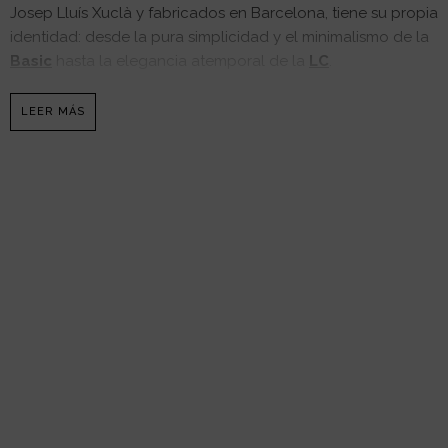
Josep Lluís Xuclà y fabricados en Barcelona, tiene su propia
identidad: desde la pura simplicidad y el minimalismo de la
Basic
hasta la elegancia atemporal de la
LC
.
LEER MÁS