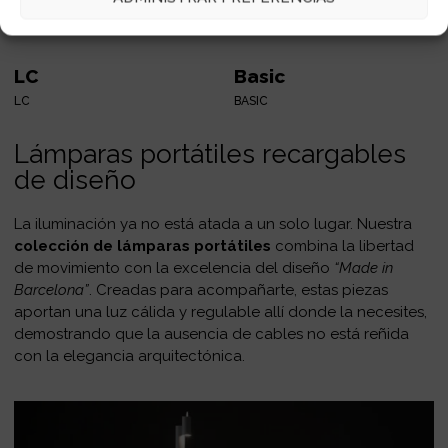
LC
Basic
LC
BASIC
Lámparas portátiles recargables
de diseño
La iluminación ya no está atada a un solo lugar. Nuestra
colección de lámparas portátiles
combina la libertad
de movimiento con la excelencia del diseño
“Made in
Barcelona”
. Creadas para acompañarte, estas piezas
aportan una luz cálida y regulable allí donde la necesites,
demostrando que la ausencia de cables no está reñida
con la elegancia arquitectónica.