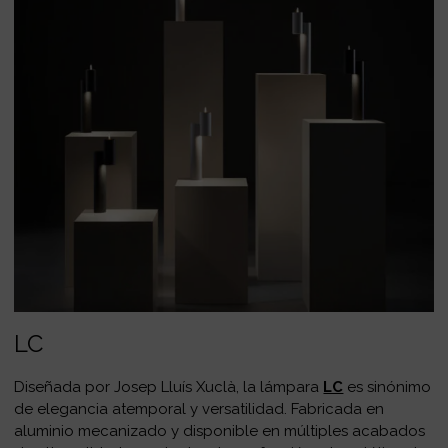
LC
Diseñada por Josep Lluís Xuclà, la lámpara
LC
es sinónimo
de elegancia atemporal y versatilidad. Fabricada en
aluminio mecanizado y disponible en múltiples acabados