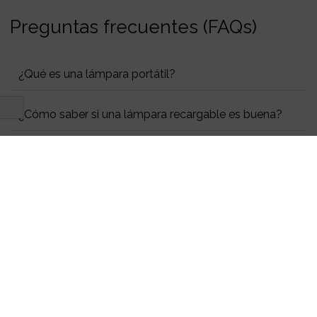
Preguntas frecuentes (FAQs)
¿Qué es una lámpara portátil?
¿Cómo saber si una lámpara recargable es buena?
¿Cuánto duran las lámparas recargables?
¿Eres profesional?
Datos técnicos exclusivos para tus proyectos de