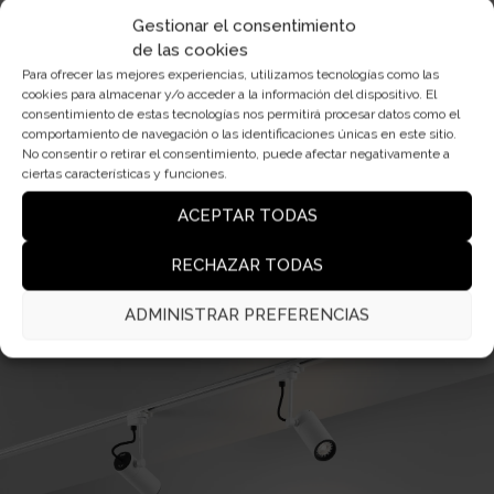
Gestionar el consentimiento
¿TIENES UN PROYECTO?
CONTÁCTANOS
de las cookies
Para ofrecer las mejores experiencias, utilizamos tecnologías como las
cookies para almacenar y/o acceder a la información del dispositivo. El
consentimiento de estas tecnologías nos permitirá procesar datos como el
comportamiento de navegación o las identificaciones únicas en este sitio.
No consentir o retirar el consentimiento, puede afectar negativamente a
DESCARGAS
ciertas características y funciones.
ACEPTAR TODAS
FICHA TÉCNICA
MODELO 3D
RECHAZAR TODAS
MODELO 2D
FOTOMETRÍA
ADMINISTRAR PREFERENCIAS