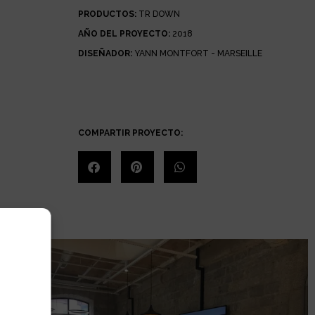
PRODUCTOS:
TR DOWN
AÑO DEL PROYECTO:
2018
DISEÑADOR:
YANN MONTFORT - MARSEILLE
COMPARTIR PROYECTO: