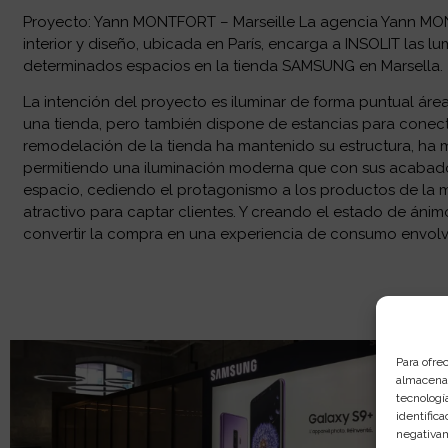
Proyecto: Yann MONTFORT – Marseille La agencia Yann MO
interior y diseño, ubicada en París, encarga a INSOLIT las 
determinados espacios en la tienda SAMSUNG en Marsella.
La intención del proyecto es iluminar de forma puntual áre
una tienda, pero también dispone de estancias para conectar
remodelación de la tienda ha mantenido su estructura, ha 
permitiendo una iluminación moderna que con sus acabados
espacio, cediendo el protagonismo a los productos de la
atractivo para captar clientes. Y creando el estado de án
convertir la compra en una experiencia de consumo envolv
Para ofre
almacenar
tecnologí
identifica
negativam