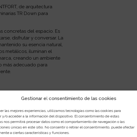
NTFORT, de arquitectura
luminarias TR Down para
as concretas del espacio. Es
se, disfrutar y conversar. La
mantenido su esencia natural,
 metálicos, iluminan el
 marca, creando un ambiente
imo más adecuado para
ente.
Gestionar el consentimiento de las cookies
cer las mejores experiencias, utilizamos tecnologías como las cookies para
 y/o acceder a la información del dispositivo. El consentimiento de estas
as nos permitirá procesar datos como el comportamiento de navegación o las
ciones únicas en este sitio. No consentir o retirar el consentimiento, puede afectar
ente a ciertas características y funciones.