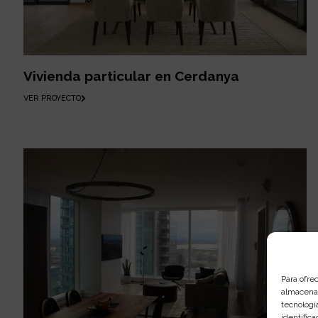
Vivienda particular en Cerdanya
VER PROYECTO
Para ofre
almacenar
tecnologí
identifica