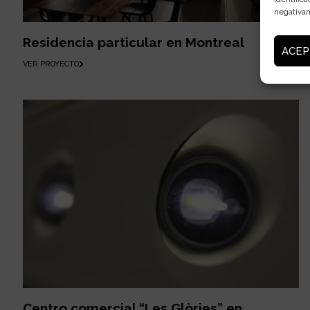
negativam
Residencia particular en Montreal
ACEP
VER PROYECTO
Centro comercial “Les Glòries” en