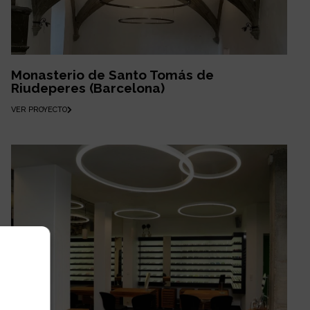
Monasterio de Santo Tomás de
Riudeperes (Barcelona)
VER PROYECTO